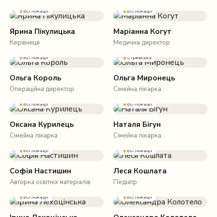
Всі локації
Всі локації
Ярина Пікулицька
Маріанна Когут
Керівниця
Медична директор
Всі локації
Стрийська
Ольга Король
Ольга Миронець
Операційна директор
Сімейна лікарка
Всі локації
Всі локації
Оксана Курилець
Наталя Бігун
Сімейна лікарка
Сімейна лікарка
Всі локації
Всі локації
Софія Настишин
Леся Кошлата
Авторка освітніх матеріалів
Педіатр
Всі локації
Всі локації