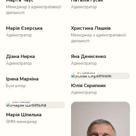
Марта Чаус
Наталія Гусак
Менеджер з адміністративної
Адміністратор
діяльності
Тичини
Стрийська
Марія Єзерська
Христина Лашків
Адміністратор
Менеджер з адміністративної
діяльності
Стрийська
Тичини
Діана Нирка
Яна Денисенко
Адміністратор
Адміністратор
Стрийська
Ірина Маркіна
Юлія Скрипник
Бухгалтер
Адміністратор
Всі локації
Марія Шпилька
SMM-менеджер