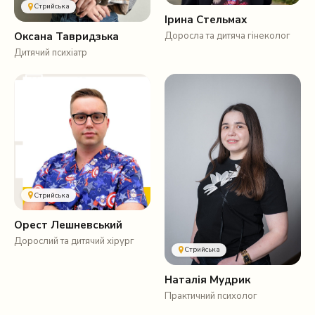
Стрийська
Ірина Стельмах
Оксана Тавридзька
Доросла та дитяча гінеколог
Дитячий психіатр
Стрийська
Орест Лешневський
Дорослий та дитячий хірург
Стрийська
Наталія Мудрик
Практичний психолог