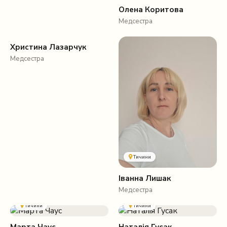
Олена Коритова
Медсестра
Тичини
Христина Лазарчук
Медсестра
Тичини
Іванна Лишак
Медсестра
Тичини
Тичини