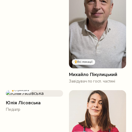
Всі локації
Михайло Пікулицький
Завідувач по госп. частині
Стрийська
Юлія Лісовська
Педіатр