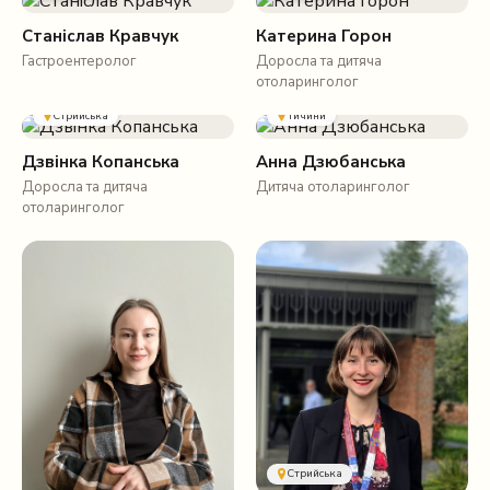
Станіслав Кравчук
Катерина Горон
Гастроентеролог
Доросла та дитяча
отоларинголог
Стрийська
Тичини
Дзвінка Копанська
Анна Дзюбанська
Доросла та дитяча
Дитяча отоларинголог
отоларинголог
Стрийська