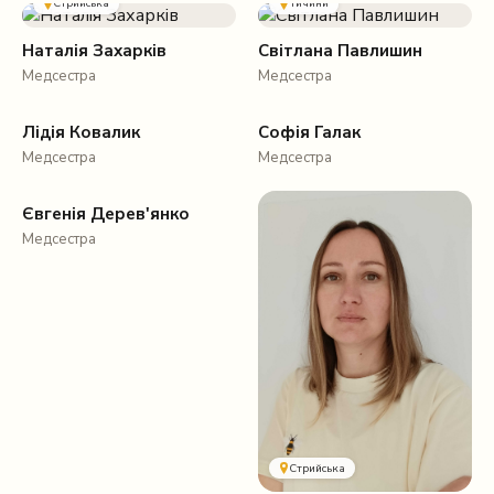
Стрийська
Тичини
Наталія Захарків
Світлана Павлишин
Медсестра
Медсестра
Всі локації
Лідія Ковалик
Софія Галак
Медсестра
Медсестра
Стрийська
Євгенія Дерев'янко
Медсестра
Стрийська