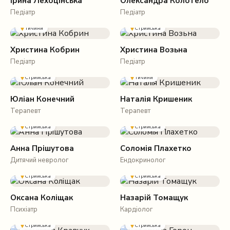
Ірина Лехоцінська
Олександра Колотело
Педіатр
Педіатр
Тичини
Стрийська
Христина Кобрин
Христина Возьна
Педіатр
Педіатр
Стрийська
Тичини
Юліан Конечний
Наталія Кришеник
Терапевт
Терапевт
Стрийська
Стрийська
Анна Прішутова
Соломія Плахетко
Дитячий невролог
Ендокринолог
Стрийська
Стрийська
Оксана Коліщак
Назарій Томащук
Психіатр
Кардіолог
Стрийська
Стрийська