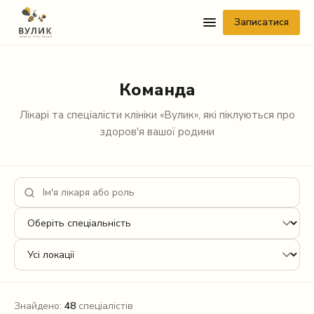
Записатися
Команда
Лікарі та спеціалісти клініки «Вулик», які піклуються про
здоров'я вашої родини
Telegram
Viber
WhatsApp
Facebook Messenger
Instagram
Знайдено:
48
спеціалістів