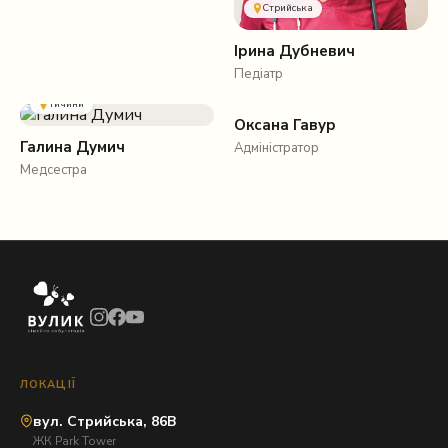
Стрийська
Ірина Дубневич
Педіатр
Стрийська
Тичини
Оксана Гавур
Галина Думич
Адміністратор
Медсестра
ЛОКАЦІЇ
вул. Стрийська, 86В
ЖК Park Tower