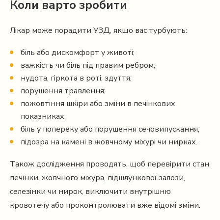
Коли варто зробити
Лікар може порадити УЗД, якщо вас турбують:
біль або дискомфорт у животі;
важкість чи біль під правим ребром;
нудота, гіркота в роті, здуття;
порушення травлення;
пожовтіння шкіри або зміни в печінкових
показниках;
біль у попереку або порушення сечовипускання;
підозра на камені в жовчному міхурі чи нирках.
Також дослідження проводять, щоб перевірити стан
печінки, жовчного міхура, підшлункової залози,
селезінки чи нирок, виключити внутрішню
кровотечу або проконтролювати вже відомі зміни.