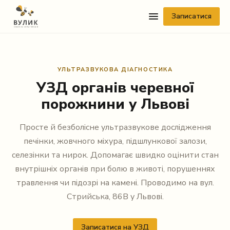
Записатися
УЛЬТРАЗВУКОВА ДІАГНОСТИКА
УЗД органів черевної
порожнини у Львові
Просте й безболісне ультразвукове дослідження
Telegram
печінки, жовчного міхура, підшлункової залози,
Viber
селезінки та нирок. Допомагає швидко оцінити стан
внутрішніх органів при болю в животі, порушеннях
WhatsApp
травлення чи підозрі на камені. Проводимо на вул.
Стрийська, 86В у Львові.
Facebook Messenger
Instagram
Записатися на УЗД