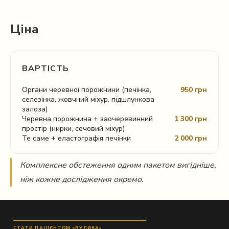
Ціна
ВАРТІСТЬ
Органи черевної порожнини (печінка,
950 грн
селезінка, жовчний міхур, підшлункова
залоза)
Черевна порожнина + заочеревинний
1 300 грн
простір (нирки, сечовий міхур)
Те саме + еластографія печінки
2 000 грн
Комплексне обстеження одним пакетом вигідніше,
ніж кожне дослідження окремо.
СТАТИ ПАЦІЄНТОМ «ВУЛИКА»