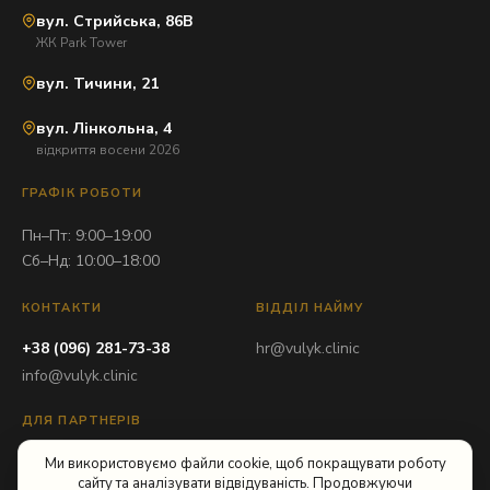
вул. Стрийська, 86В
ЖК Park Tower
вул. Тичини, 21
вул. Лінкольна, 4
відкриття восени 2026
ГРАФІК РОБОТИ
Пн–Пт: 9:00–19:00
Сб–Нд: 10:00–18:00
КОНТАКТИ
ВІДДІЛ НАЙМУ
+38 (096) 281-73-38
hr@vulyk.clinic
info@vulyk.clinic
ДЛЯ ПАРТНЕРІВ
partner@vulyk.clinic
Ми використовуємо файли cookie, щоб покращувати роботу
сайту та аналізувати відвідуваність. Продовжуючи