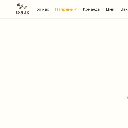
Про нас
Напрями
Команда
Ціни
Вак
Telegram
Viber
WhatsApp
Facebook Messenger