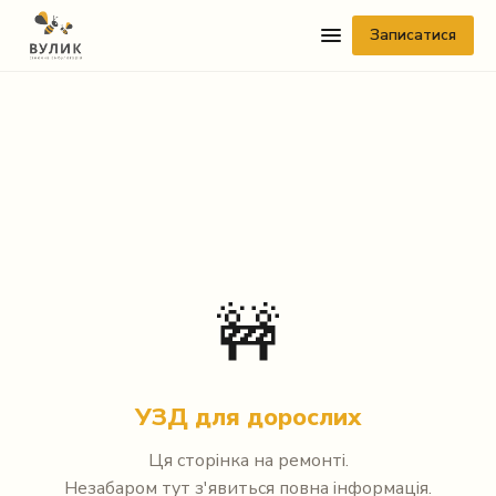
Записатися
Telegram
🚧
Viber
WhatsApp
УЗД для дорослих
Facebook Messenger
Ця сторінка на ремонті.
Instagram
Незабаром тут з'явиться повна інформація.