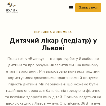
Записатися
ПЕРВИННА ДОПОМОГА
Дитячий лікар (педіатр) у
Львові
Педіатрія у «Вулику» — це про турботу й любов до
Telegram
дитини та про розуміння запитів сім'ї на кожному
Viber
етапі її зростання. Ми враховуємо контекст родини,
користуємося доказовими практиками й шануємо
WhatsApp
гідність дитини. Ми переконані, що можемо бути
надійною опорою для батьків, підтримуючи фізичне
Facebook Messenger
та психічне здоров'я їхніх дітей. Прийом ведеться на
двох локаціях у Львові — вул. Стрийська, 86В та вул.
Instagram