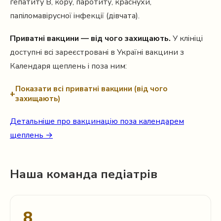
гепатиту В, кору, паротиту, краснухи,
папіломавірусної інфекції (дівчата).
Приватні вакцини — від чого захищають.
У клініці
доступні всі зареєстровані в Україні вакцини з
Календаря щеплень і поза ним:
Показати всі приватні вакцини (від чого
захищають)
Детальніше про вакцинацію поза календарем
щеплень →
Наша команда педіатрів
8