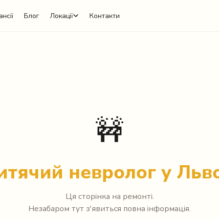
ансії
Блог
Локації
Контакти
🚧
итячий невролог у Льво
Ця сторінка на ремонті.
Незабаром тут з'явиться повна інформація.