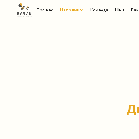
Про нас
Напрями
Команда
Ціни
Вак
Telegram
Viber
Д
WhatsApp
Facebook Messenger