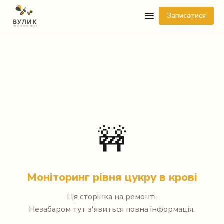
Записатися
Telegram
🚧
Viber
WhatsApp
Моніторинг рівня цукру в крові
Facebook Messenger
Ця сторінка на ремонті.
Незабаром тут з'явиться повна інформація.
Instagram