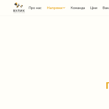
Про нас
Напрями
Команда
Ціни
Вак
Telegram
Viber
WhatsApp
Facebook Messenger