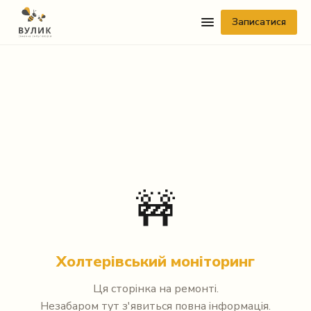
Записатися
Telegram
🚧
Viber
WhatsApp
Холтерівський моніторинг
Facebook Messenger
Ця сторінка на ремонті.
Instagram
Незабаром тут з'явиться повна інформація.