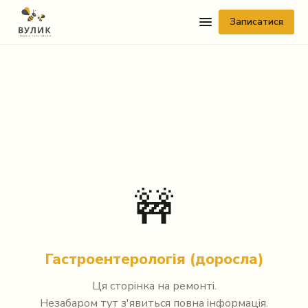
Записатися
Telegram
🚧
Viber
WhatsApp
Гастроентерологія (доросла)
Facebook Messenger
Ця сторінка на ремонті.
Instagram
Незабаром тут з'явиться повна інформація.