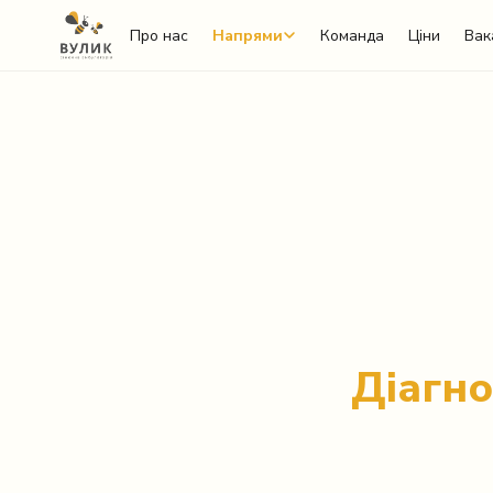
Про нас
Напрями
Команда
Ціни
Вак
Telegram
Viber
Діагно
WhatsApp
Facebook Messenger