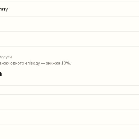
тату
ослуги.
межах одного епізоду — знижка 10%.
а