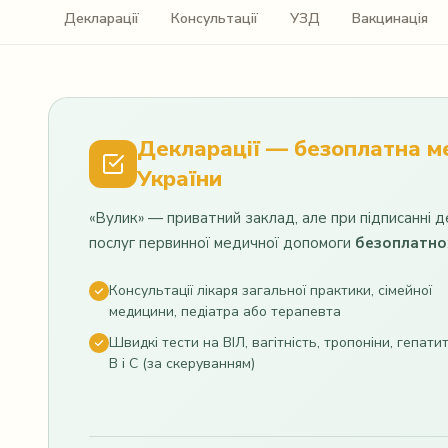
Декларації
Консультації
УЗД
Вакцинація
Instagram
Декларації — безоплатна м
України
«Вулик» — приватний заклад, але при підписанні д
послуг первинної медичної допомоги
безоплатно
Консультації лікаря загальної практики, сімейної
медицини, педіатра або терапевта
Швидкі тести на ВІЛ, вагітність, тропоніни, гепати
В і С (за скеруванням)