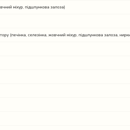
вчний міхур, підшлункова залоза)
ру (печінка, селезінка, жовчний міхур, підшлункова залоза, нирки