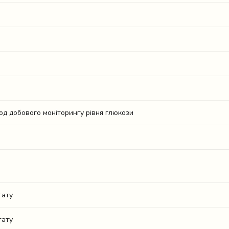
од добового моніторингу рівня глюкози
тату
тату