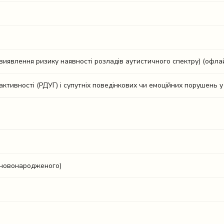
иявлення ризику наявності розладів аутистичного спектру) (офла
активності (РДУГ) і супутніх поведінкових чи емоційних порушень у 
 новонародженого)