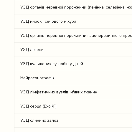
УЗД органів черевної порожнини (печінка, селезінка, жо
УЗД нирок і сечового міхура
УЗД органів черевної порожнини і заочеревинного просто
УЗД легень
УЗД кульшових суглобів у дітей
Нейросонографія
УЗД лімфатичних вузлів, м'яких тканин
УЗД серця (ЕхоКГ)
УЗД слинних залоз