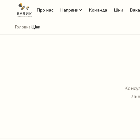
Про нас
Напрями
Команда
Ціни
Вака
Головна
›
Ціни
Telegram
Консул
Льв
Viber
WhatsApp
Facebook Messenger