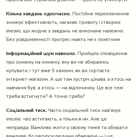
Кілька завдань одночасно.
Постійне переключення
знижує ефективність, наганяє тривогу і створює
ілюзію, що жодне з завдань не виконане належно.
Без усвідомленості прогрес навіть не є помітним.
Інформаційний шум навколо.
Прийшло сповіщення
про знижку на книжку, яку ви не збирались
купувати, і тут вже 5 хвилин, як ви гортаєте
інтернет-магазин. А ще там зустріч цікава, а хтось на
навчанні був, а хтось — на відпочинку. Це все теж
треба встигнути? А точно треба?
Соціальний тиск.
Часто соціальний тиск нав'язує
ілюзію: «всі встигають, а тільки я ні». Але це
неправда. Важливо жити у своєму темпі та обирати
важливе, бо ресурси людини обмежені — і це