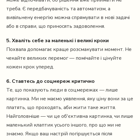
може відпочивати, бо рішення вже приймати не
треба. Є передбачуваність та автоматизм, а
вивільнену енергію можна спрямувати в нові задачі
або в справи, що приносять задоволення.
5. Хваліть себе за маленькі і великі кроки
Похвала допомагає краще розсмакувати момент. Не
чекайте великих перемог — помічайте і цінуйте
кожен крок уперед.
6. Ставтесь до соцмереж критично
Те, що показують люди в соцмережах — лише
картинка. Ми не маємо уявлення, яку ціну вони за це
платять, що проходять, аби жити таке життя.
Найголовніше — чи це об'єктивна картинка, чи лише
маленький клаптик усього іншого, про що ми не
знаємо. Якщо ваш настрій погіршується після