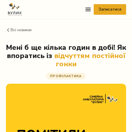
Записатися
Всі новини
Мені б ще кілька годин в добі! Як
впоратись із
відчуттям постійної
гонки
Telegram
ПРОФІЛАКТИКА
Viber
WhatsApp
Facebook Messenger
Instagram