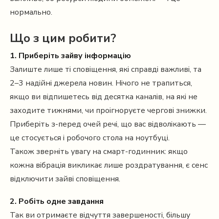
нормально.
Що з цим робити?
1. Приберіть зайву інформацію
Залиште лише ті сповіщення, які справді важливі, та
2–3 надійні джерела новин. Нічого не трапиться,
якщо ви відпишетесь від десятка каналів, на які не
заходите тижнями, чи проігноруєте чергові знижки.
Приберіть з-перед очей речі, що вас відволікають —
це стосується і робочого стола на ноутбуці.
Також зверніть увагу на смарт-годинник: якщо
кожна вібрація викликає лише роздратування, є сенс
відключити зайві сповіщення.
2. Робіть одне завдання
Так ви отримаєте відчуття завершеності, більшу