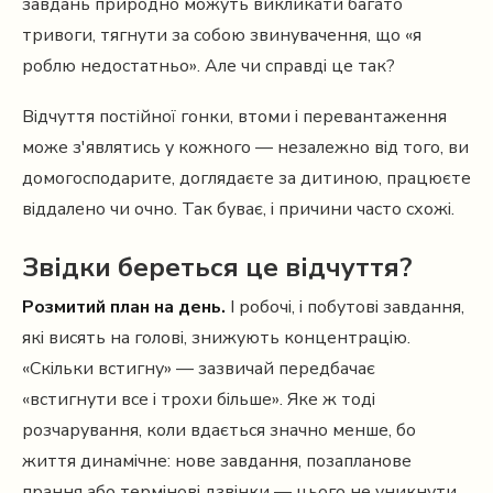
завдань природно можуть викликати багато
тривоги, тягнути за собою звинувачення, що «я
роблю недостатньо». Але чи справді це так?
Відчуття постійної гонки, втоми і перевантаження
може з'являтись у кожного — незалежно від того, ви
домогосподарите, доглядаєте за дитиною, працюєте
віддалено чи очно. Так буває, і причини часто схожі.
Звідки береться це відчуття?
Розмитий план на день.
І робочі, і побутові завдання,
які висять на голові, знижують концентрацію.
«Скільки встигну» — зазвичай передбачає
«встигнути все і трохи більше». Яке ж тоді
розчарування, коли вдається значно менше, бо
життя динамічне: нове завдання, позапланове
прання або термінові дзвінки — цього не уникнути.