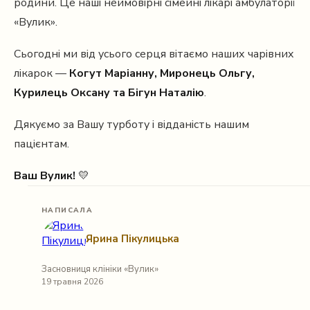
родини. Це наші неймовірні сімейні лікарі амбулаторії
«Вулик».
Сьогодні ми від усього серця вітаємо наших чарівних
лікарок —
Когут Маріанну, Миронець Ольгу,
Курилець Оксану та Бігун Наталію
.
Дякуємо за Вашу турботу і відданість нашим
пацієнтам.
Ваш Вулик!
💛
НАПИСАЛА
Ярина Пікулицька
Засновниця клініки «Вулик»
19 травня 2026