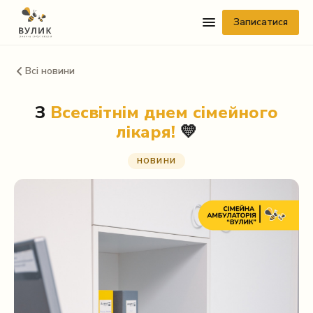
Записатися
Всі новини
З
Всесвітнім днем сімейного
лікаря!
💛
НОВИНИ
Telegram
Viber
WhatsApp
Facebook Messenger
Instagram