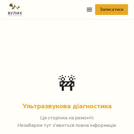
Записатися
Telegram
🚧
Viber
WhatsApp
Ультразвукова діагностика
Facebook Messenger
Ця сторінка на ремонті.
Незабаром тут з'явиться повна інформація.
Instagram