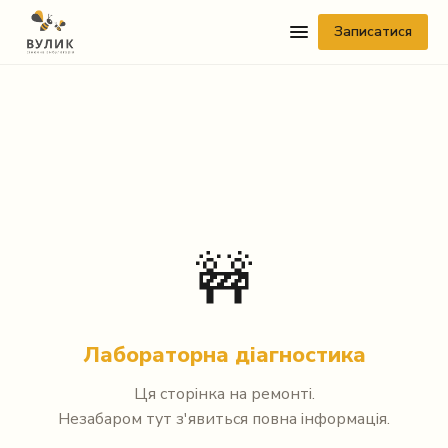
Записатися
Telegram
🚧
Viber
WhatsApp
Лабораторна діагностика
Facebook Messenger
Ця сторінка на ремонті.
Незабаром тут з'явиться повна інформація.
Instagram